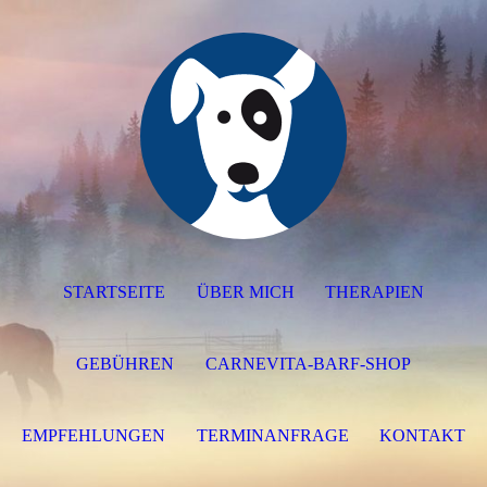
STARTSEITE
ÜBER MICH
THERAPIEN
GEBÜHREN
CARNEVITA-BARF-SHOP
EMPFEHLUNGEN
TERMINANFRAGE
KONTAKT