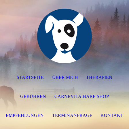
STARTSEITE
ÜBER MICH
THERAPIEN
GEBÜHREN
CARNEVITA-BARF-SHOP
EMPFEHLUNGEN
TERMINANFRAGE
KONTAKT